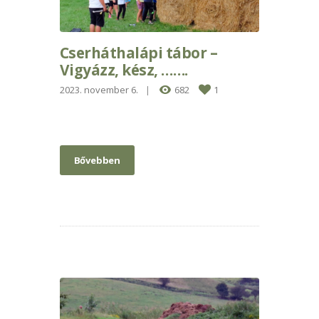
Cserháthalápi tábor –
Vigyázz, kész, …….
2023. november 6.
682
1
Bővebben