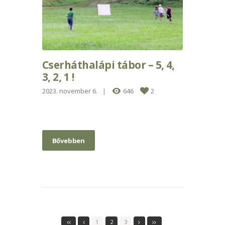
Cserháthalápi tábor – 5, 4,
3, 2, 1 !
2023. november 6.
646
2
Bővebben
1
2
3