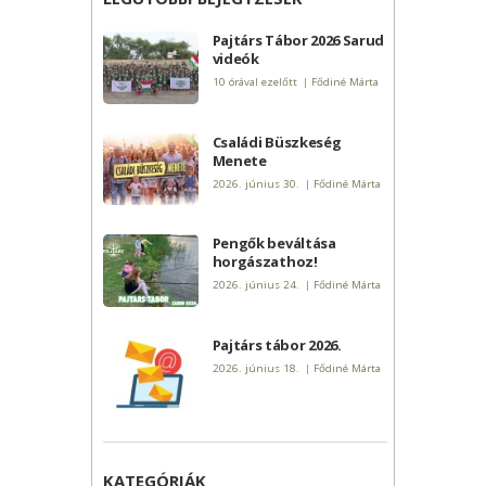
Pajtárs Tábor 2026 Sarud
videók
10 órával ezelőtt
|
Fődiné Márta
Családi Büszkeség
Menete
2026. június 30.
|
Fődiné Márta
Pengők beváltása
horgászathoz!
2026. június 24.
|
Fődiné Márta
Pajtárs tábor 2026.
2026. június 18.
|
Fődiné Márta
KATEGÓRIÁK