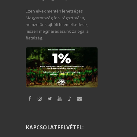
Ezen elvek mentén lehetséges
Magyarország felvirágoztatása,
nemzetünk újbóli felemelkedése,
hiszen megmaradásunk záloga: a
fiatalság.
KAPCSOLATFELVÉTEL: