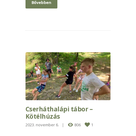
Bővebben
Cserháthalápi tábor –
Kötélhúzás
2023. november 6.
806
1