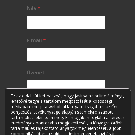
Név
*
E-mail
*
Üzenet
Ez az oldal sütiket használ, hogy javítsa az online élményt,
lehetővé tegye a tartalom megosztását a közösségi
médiában, mérje a weboldal látogatottságát, és az Ön
böngészési tevékenysége alapján személyre szabott
tartalmakat jelenítsen meg. Ez magában foglalja a keresési
eredmények pontosabb megjelenítését, a lényegretörőbb
tartalmak és tájékoztató anyagok megjelenítését, a jobb
kommunikációt és az oldal teljesítményének javítását.