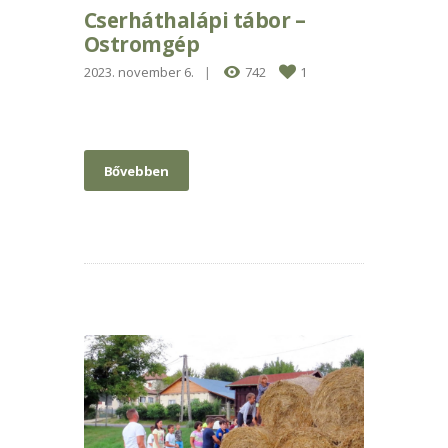
Cserháthalápi tábor –
Ostromgép
2023. november 6.
742
1
Bővebben