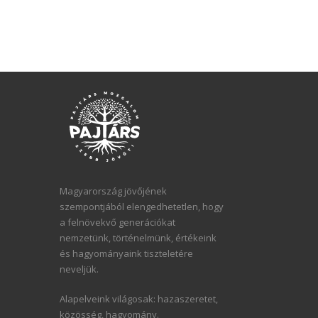
Magyarország jövőjének
szempontjából elengedhetetlen, hogy
a felnövekvő generációkat
nemzetünk, történelmünk, értékeink
és hagyományaink tiszteletére
neveljük.
Alapelveink világosak: hazaszeretet,
közösség, hagyomány.