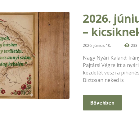
2026. júni
– kicsikn
2026. június 10.
233
Nagy Nyári Kaland: Irán
Pajtárs! Végre itt a nyá
kezdetét veszi a pihené
Biztosan neked is
Bővebben