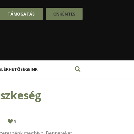
TÁMOGATÁS
ÖNKÉNTES
ELÉRHETŐSÉGEINK
üszkeség
1
5
 Szeretnénk meghívni Benneteket