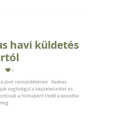
s havi küldetés
rtól
1
t a jövő nemzedékének ​Kedves
ívjuk segítségül a képzeletünket és
ontosat a holnapért! Vedd a kezedbe
 meg