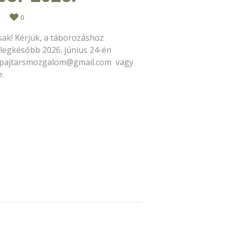
0
sak! Kérjük, a táborozáshoz
legkésőbb 2026. június 24-én
pajtarsmozgalom@gmail.com
vagy
e.