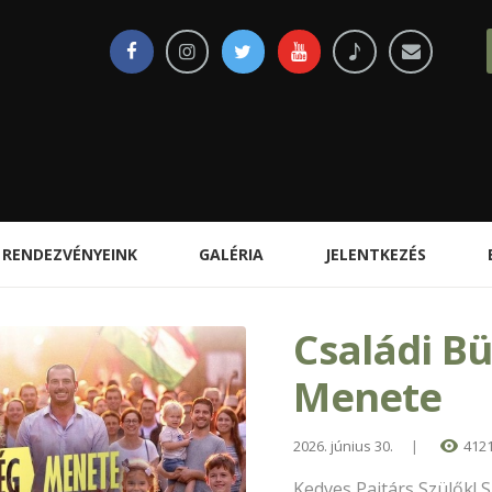
RENDEZVÉNYEINK
GALÉRIA
JELENTKEZÉS
Családi B
Menete
2026. június 30.
412
Kedves Pajtárs Szülők!