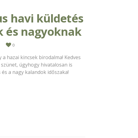
us havi küldetés
ek és nagyoknak
0
y a hazai kincsek birodalma! Kedves
ri szünet, úgyhogy hivatalosan is
s és a nagy kalandok időszaka!