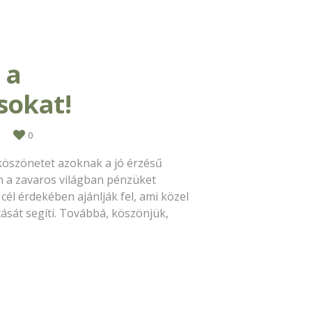
 a
sokat!
0
köszönetet azoknak a jó érzésű
 a zavaros világban pénzüket
él érdekében ajánlják fel, ami közel
sát segíti. Továbbá, köszönjük,