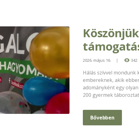
Köszönjük
támogatá
2026. május 16.
342
Hálás szívvel mondunk 
embereknek, akik ebben
adományként egy olyan c
200 gyermek táboroztatá
Bővebben