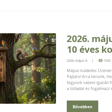
2026. máju
10 éves ko
2026. május 9.
1302
Májusi küldetés: Üzene
Pajtárs! ​Arra kérünk, h
tegyünk valami igazán f
a tolladat és fogalmazz
Bővebben