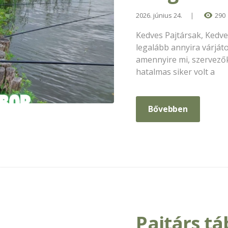
2026. június 24.
290
Kedves Pajtársak, Kedve
legalább annyira várjáto
amennyire mi, szervezők
hatalmas siker volt a
Bővebben
Pajtárs tá