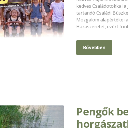
kedves Családotokkal a 
tartandó Családi Büszke
Mozgalom alapértékei 
Hazaszeretet, ezért font
Bővebben
Pengők be
horgászat