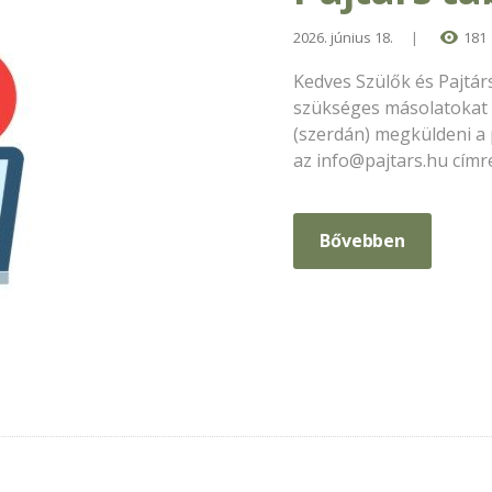
2026. június 18.
181
Kedves Szülők és Pajtár
szükséges másolatokat 
(szerdán) megküldeni a
az
info@pajtars.hu
címr
Bővebben