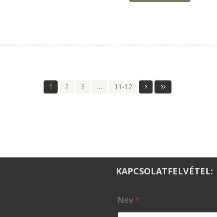
1
2
3
…
11-12
KAPCSOLATFELVÉTEL:
Név
*