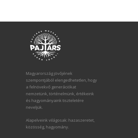
Magyarország jövőjének
szempontjából elengedhetetlen, hogy
a felnövekvő generációkat
nemzetünk, történelmünk, értékeink
és hagyományaink tiszteletére
neveljük.
Alapelveink világosak: hazaszeretet,
közösség, hagyomány.