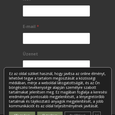
E-mail
*
Üzenet
Ez az oldal sütiket használ, hogy javítsa az online élményt,
lehetővé tegye a tartalom megosztását a közösségi
médiában, mérje a weboldal látogatottságát, és az Ön
böngészési tevékenysége alapján személyre szabott
tartalmakat jelenítsen meg. Ez magában foglalja a keresési
eredmények pontosabb megjelenítését, a lényegretörőbb
tartalmak és tájékoztató anyagok megjelenítését, a jobb
kommunikációt és az oldal teljesítményének javítását.
Elküldés
Close GDP