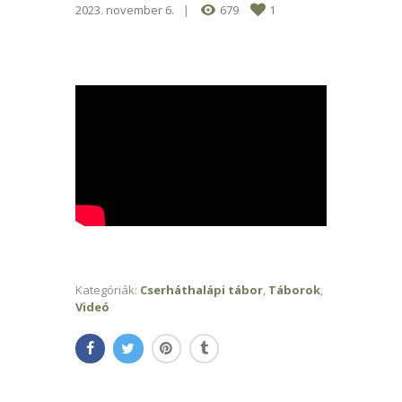
2023. november 6.
679
1
Kategóriák:
Cserháthalápi tábor
,
Táborok
,
Videó