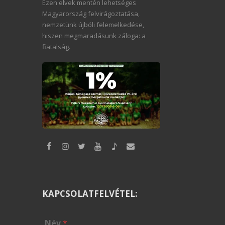
Ezen elvek mentén lehetséges
Magyarország felvirágoztatása,
nemzetünk újbóli felemelkedése,
hiszen megmaradásunk záloga: a
fiatalság.
KAPCSOLATFELVÉTEL:
Név
*