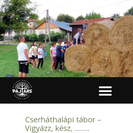
Cserháthalápi tábor –
Vigyázz, kész, …….