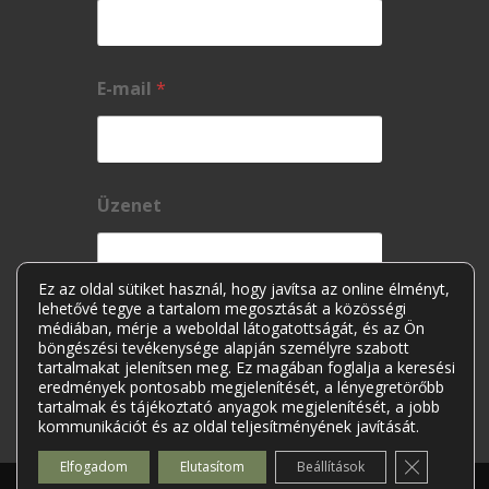
E-mail
*
Üzenet
Ez az oldal sütiket használ, hogy javítsa az online élményt,
lehetővé tegye a tartalom megosztását a közösségi
médiában, mérje a weboldal látogatottságát, és az Ön
böngészési tevékenysége alapján személyre szabott
tartalmakat jelenítsen meg. Ez magában foglalja a keresési
eredmények pontosabb megjelenítését, a lényegretörőbb
tartalmak és tájékoztató anyagok megjelenítését, a jobb
kommunikációt és az oldal teljesítményének javítását.
Elküldés
Close GDP
Elfogadom
Elutasítom
Beállítások