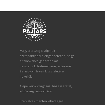
Magyarország jövőjének
szempontjából elengedhetetlen, hogy
a felnövekvő generációkat
nemzetünk, történelmünk, értékeink
és hagyományaink tiszteletére
neveljük.
Alapelveink világosak: hazaszeretet,
közösség, hagyomány.
Ezen elvek mentén lehetséges