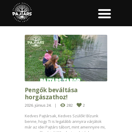
Pengők beváltása
horgászathoz!
2026. június 24.
282
2
Kedves Pajtársak, Kedves Szülők! Bízunk
benne, hogy Ti is legalább annyira várjátok
már az idei Pajtárs tábort, mint amennyire mi,