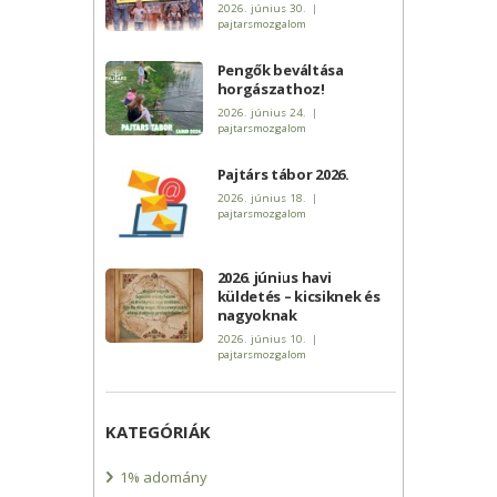
2026. június 30.
|
pajtarsmozgalom
Pengők beváltása
horgászathoz!
2026. június 24.
|
pajtarsmozgalom
Pajtárs tábor 2026.
2026. június 18.
|
pajtarsmozgalom
2026. június havi
küldetés – kicsiknek és
nagyoknak
2026. június 10.
|
pajtarsmozgalom
KATEGÓRIÁK
1% adomány