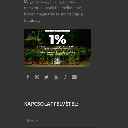
Magyarország felvirágoztatása,
nemzetünk újbóli felemelkedése,
hiszen megmaradásunk záloga: a
fiatalság.
KAPCSOLATFELVÉTEL:
Név
*