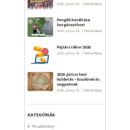
2026. június 30.
|
Fődiné Márta
Pengők beváltása
horgászathoz!
2026. június 24.
|
Fődiné Márta
Pajtárs tábor 2026.
2026. június 18.
|
Fődiné Márta
2026. június havi
küldetés – kicsiknek és
nagyoknak
2026. június 10.
|
Fődiné Márta
KATEGÓRIÁK
1% adomány