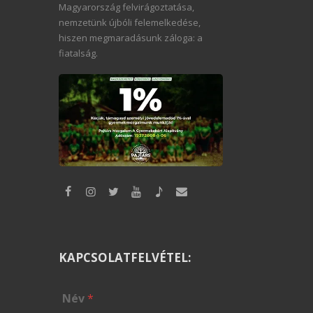
Magyarország felvirágoztatása,
nemzetünk újbóli felemelkedése,
hiszen megmaradásunk záloga: a
fiatalság.
KAPCSOLATFELVÉTEL:
Név
*