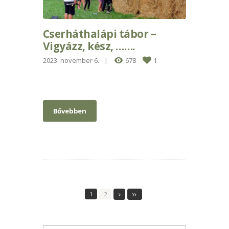
Cserháthalápi tábor –
Vigyázz, kész, …….
2023. november 6.
678
1
Bővebben
1
2