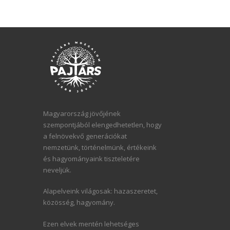
Magyarország jövőjének
szempontjából elengedhetetlen, hogy
a felnövekvő generációkat
nemzetünk, történelmünk, értékeink
és hagyományaink tiszteletére
neveljük.
Alapelveink világosak: hazaszeretet,
közösség, hagyomány.
Ezen elvek mentén lehetséges