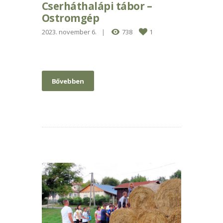
Cserháthalápi tábor –
Ostromgép
2023. november 6.
738
1
Bővebben