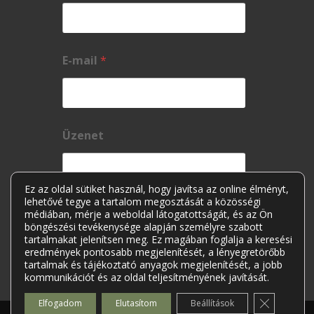
E-mail
*
Üzenet
Ez az oldal sütiket használ, hogy javítsa az online élményt,
lehetővé tegye a tartalom megosztását a közösségi
médiában, mérje a weboldal látogatottságát, és az Ön
böngészési tevékenysége alapján személyre szabott
tartalmakat jelenítsen meg. Ez magában foglalja a keresési
eredmények pontosabb megjelenítését, a lényegretörőbb
tartalmak és tájékoztató anyagok megjelenítését, a jobb
kommunikációt és az oldal teljesítményének javítását.
Elküldés
Close GDP
Elfogadom
Elutasítom
Beállítások