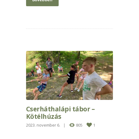
Cserháthalápi tábor –
Kötélhúzás
2023. november 6.
805
1