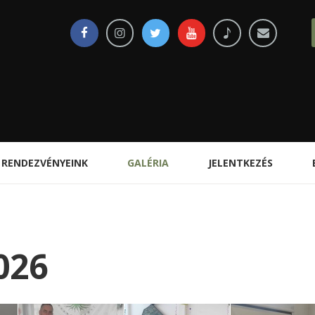
RENDEZVÉNYEINK
GALÉRIA
JELENTKEZÉS
026