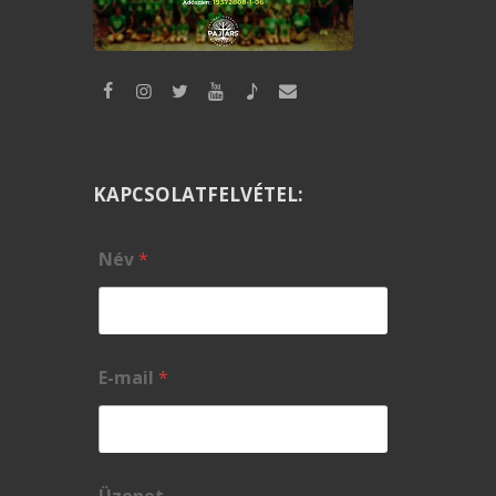
KAPCSOLATFELVÉTEL:
Név
*
E-mail
*