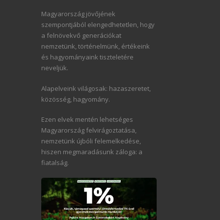
Magyarország jövőjének
szempontjából elengedhetetlen, hogy
a felnövekvő generációkat
nemzetünk, történelmünk, értékeink
és hagyományaink tiszteletére
neveljük.
Alapelveink világosak: hazaszeretet,
közösség, hagyomány.
Ezen elvek mentén lehetséges
Magyarország felvirágoztatása,
nemzetünk újbóli felemelkedése,
hiszen megmaradásunk záloga: a
fiatalság.