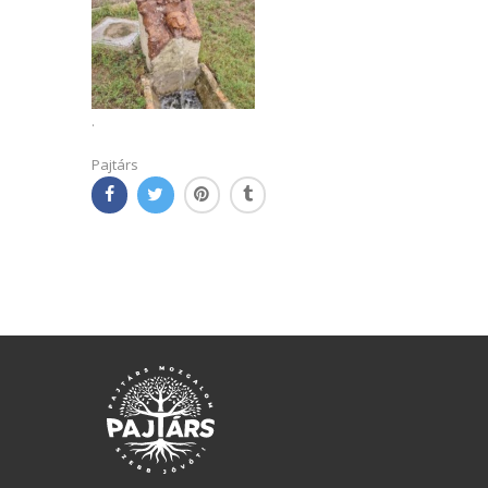
.
Pajtárs