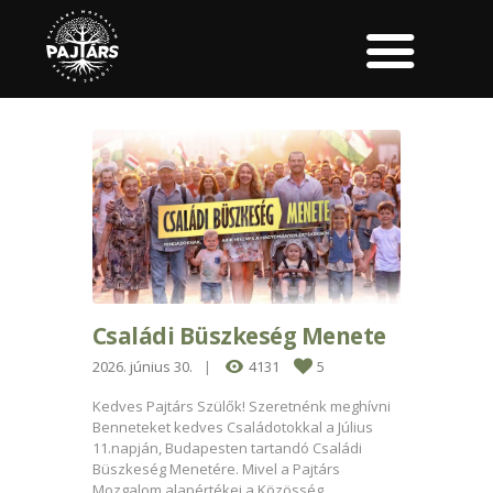
Családi Büszkeség Menete
2026. június 30.
4131
5
Kedves Pajtárs Szülők! Szeretnénk meghívni
Benneteket kedves Családotokkal a Július
11.napján, Budapesten tartandó Családi
Büszkeség Menetére. Mivel a Pajtárs
Mozgalom alapértékei a Közösség,