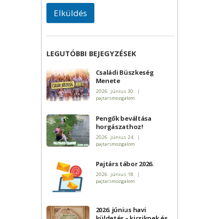
Elküldés
LEGUTÓBBI BEJEGYZÉSEK
Családi Büszkeség
Menete
2026. június 30.
|
pajtarsmozgalom
Pengők beváltása
horgászathoz!
2026. június 24.
|
pajtarsmozgalom
Pajtárs tábor 2026.
2026. június 18.
|
pajtarsmozgalom
2026. június havi
küldetés – kicsiknek és