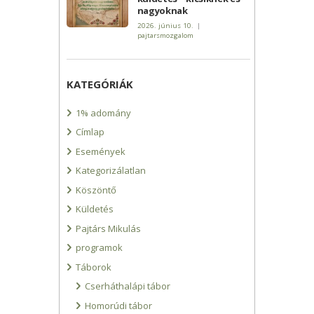
nagyoknak
2026. június 10.
|
pajtarsmozgalom
KATEGÓRIÁK
1% adomány
Címlap
Események
Kategorizálatlan
Köszöntő
Küldetés
Pajtárs Mikulás
programok
Táborok
Cserháthalápi tábor
Homorúdi tábor