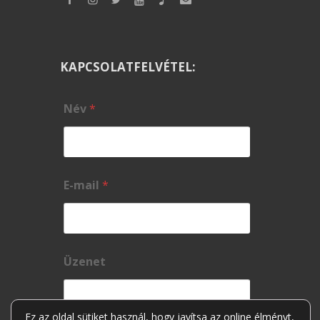
KAPCSOLATFELVÉTEL:
Név
*
E-mail
*
Üzenet
Ez az oldal sütiket használ, hogy javítsa az online élményt,