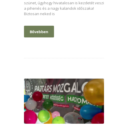
szünet, úgyhogy hivatalosan is kezdetét veszi
a pihenés és a nagy kalandok időszaka!
Biztosan neked is
Bővebben