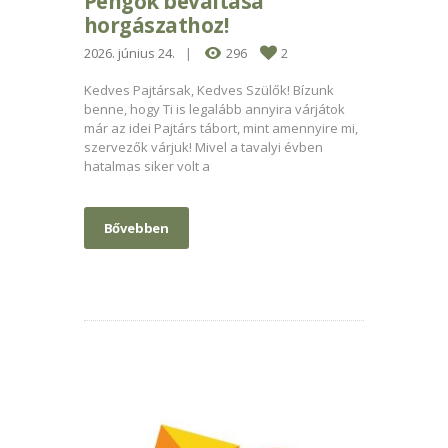
Pengők beváltása
horgászathoz!
2026. június 24.
296
2
Kedves Pajtársak, Kedves Szülők! Bízunk
benne, hogy Ti is legalább annyira várjátok
már az idei Pajtárs tábort, mint amennyire mi,
szervezők várjuk! Mivel a tavalyi évben
hatalmas siker volt a
Bővebben