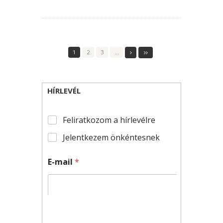
1
2
3
…
HÍRLEVÉL
Feliratkozom a hírlevélre
Jelentkezem önkéntesnek
E-mail
*