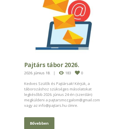
Pajtárs tábor 2026.
2026. június 18.
183
0
Kedves Szülők és Pajtársak! Kérjük, a
táborozáshoz szükséges másolatokat
legkésőbb 2026. június 24-én (szerdán)
megküldeni a
pajtarsmozgalom@gmail.com
vagy az
info@pajtars.hu
címre.
Bővebben