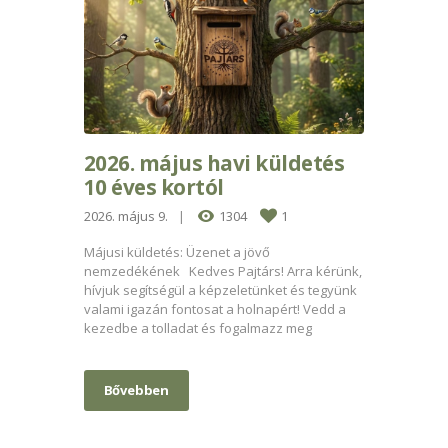
2026. május havi küldetés
10 éves kortól
2026. május 9.
1304
1
Májusi küldetés: Üzenet a jövő
nemzedékének ​Kedves Pajtárs! ​Arra kérünk,
hívjuk segítségül a képzeletünket és tegyünk
valami igazán fontosat a holnapért! Vedd a
kezedbe a tolladat és fogalmazz meg
Bővebben