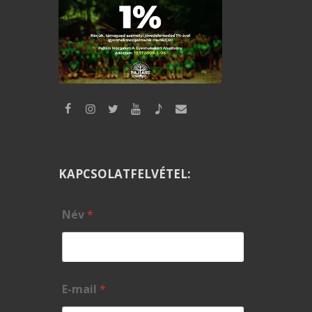
KAPCSOLATFELVÉTEL:
Név
*
E-mail
*