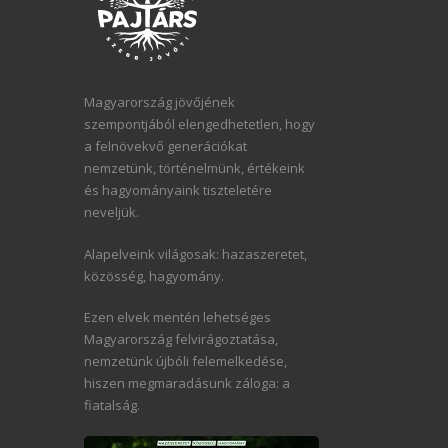
Magyarország jövőjének
szempontjából elengedhetetlen, hogy
a felnövekvő generációkat
nemzetünk, történelmünk, értékeink
és hagyományaink tiszteletére
neveljük.
Alapelveink világosak: hazaszeretet,
közösség, hagyomány.
Ezen elvek mentén lehetséges
Magyarország felvirágoztatása,
nemzetünk újbóli felemelkedése,
hiszen megmaradásunk záloga: a
fiatalság.