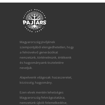
Magyarország jövőjének
szempontjából elengedhetetlen, hogy
a felnövekvő generációkat
nemzetünk, történelmünk, értékeink
és hagyományaink tiszteletére
neveljük.
Alapelveink világosak: hazaszeretet,
közösség, hagyomány.
Ezen elvek mentén lehetséges
Magyarország felvirágoztatása,
nemzetünk újbóli felemelkedése,