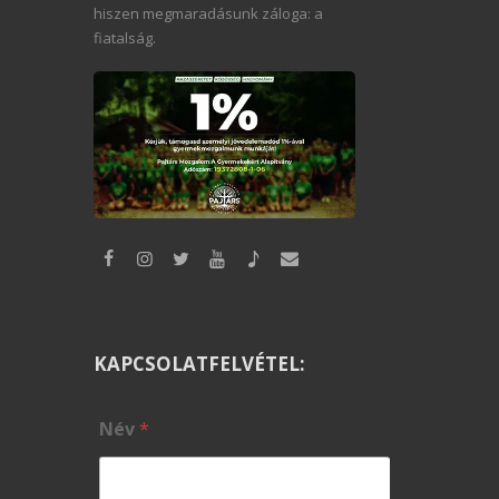
hiszen megmaradásunk záloga: a
fiatalság.
KAPCSOLATFELVÉTEL:
Név
*